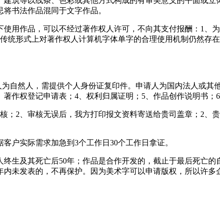
、建筑等以线条、色彩或其他方式构成的有审美意义的平面或立
忌将书法作品混同于文字作品。
使用作品，可以不经过著作权人许可，不向其支付报酬：1、为
、传统形式上对著作权人计算机字体单字的合理使用机制仍然存
请人为自然人，需提供个人身份证复印件。申请人为国内法人或其
、著作权登记申请表；4、权利归属证明；5、作品创作说明书；
核；2、审核无误后，我方打印报文资料寄送给贵司盖章；2、贵
据客户实际需求加急到3个工作日30个工作日拿证。
终生及其死亡后50年；作品是合作开发的，截止于最后死亡的自然
0年内未发表的，不再保护。因为美术字可以申请版权，所以许