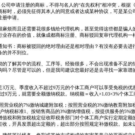
公司申请注册的商标，不得与名人的“在先权利”相冲突，根据《
商标时，必须先征得其本人的同意或者达成某种协议，可是某公司
注册申请。
很麻烦而且还需要花很多钱给代理机构，甚至觉得这些都是骗人
行业存在的价值，就像成都商标注册、商标驳回复审代理机构一
通知书：商标被驳回的绝对理由还是相对理由？有没有必要去进
备的并不到位。
彻的了解其中的流程、工序等。经验很多，不会出现准备不足的
构吗？尽管是可以的，但是我司建议您最好还是去寻找一家靠谱
3万元、季度收入不超过9万元的个体工商户可以享受免税的优
9万元，就需要全额缴纳税款。纳税额＝收入×1.03×3%个
按照营业税的7%缴纳城建附加税；按照营业税的3%缴纳教育附加
商户纳税标准1、按销售商品的3%缴纳增值税，按提供服务的5
免征增值税和附加税核定征收即税务部门对个体工商户实行定期定
收，开具发票超出定额的，超出部分按照规定补缴税款。如未达