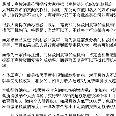
最后，商标注册公司提醒大家根据《商标法》第9条第l款规定，
人对其姓名的支配的权利。因此，某公司在使用名人的姓名作
标，该行为是不合法的，商标审批部门不会批准某公司的商标
很多人觉得在商标被驳回以后，需要找商标驳回复审代理机构
找代理机构吗。答案是，当然可以了。不过每个行业都有每个
而如果自己去进行商标驳回复审，首先就是需要分析商标驳回
等等。而且如果自己去进行商标驳回复审风险大，很有可能准
而作为一家商标注册、商标驳回复审代理机构，肯定会相当透
提高了商标驳回复审的成功率。商标驳回复审可以不找代理机
率。
个体工商户一般是按照季度申报和缴纳增值税，对于月收入不足
以享受免税政策。相反的，如果月收入超过3万元或季度收入超过
查账征收纳税1、按照营业收入缴纳5%的增值税2、附加税：
营所得缴纳个人所得税，实行5%-35%的超额累进税率个体工
教育附加3、缴纳个人所得税4、如果月收入低于5000元，
应当缴纳税款的额度。开具发票金额小于定额的按照定额纳税征