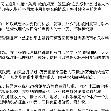
民法通则》第99条第1款的规定，这里的“在先权利”是指名人本
却在未取得××同意使用其姓名的情况下将其姓名注册为商
的，所以就想不去委托商标驳回复审。那么商标驳回复审可以不
样，这些代理机构拥有相当庞大的专业度、经验和资源。
行驳回复审？然后如果去进行商标驳回复审就需要撰写有关材料
情况。并且好的代理机构都是拥有自己的专业的律师团队，大大
的商标注册代理机构比较好，这样可以提高商标驳回复审的成功
惠政策。如果当月超过3万元但是季度收入不超过9万元的依然可
体工商户一般为增值税小规模纳税人，纳税办法由税务确定。
税；按照营业税的2%缴纳地方教育费附加税3、按个体工商户经
%缴纳增值税2、按缴纳的增值税、营业税总额缴纳城建附加税、
额的税务征收方式，按照区域、地段、面积等核定出个体户一个月
到纳税起征点5000元，同样免征增值税、附加税。